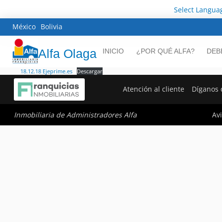
Select Langua
México
Bolivia
Alfa Olaga
INICIO
¿POR QUÉ ALFA?
DEB
18.12.18 Ejeprime.es
Descargar
Atención al cliente
Díganos 
Avi
Inmobiliaria de Administradores Alfa