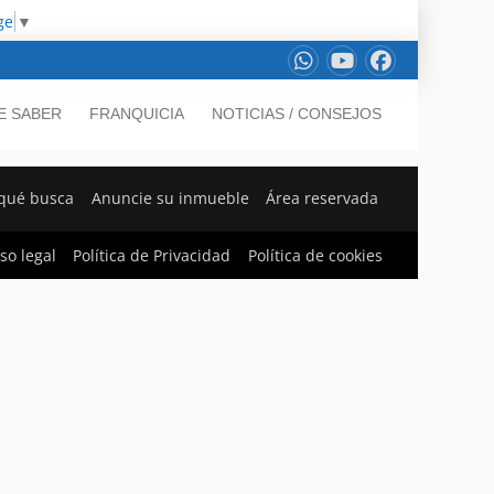
ge
▼
E SABER
FRANQUICIA
NOTICIAS / CONSEJOS
qué busca
Anuncie su inmueble
Área reservada
so legal
Política de Privacidad
Política de cookies