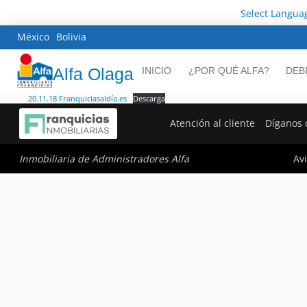
Select Langua
México
Bolivia
Alfa Olaga
INICIO
¿POR QUÉ ALFA?
DEB
20.11.18 Franquiciasaldía.es
Descarga
Atención al cliente
Díganos 
Avi
Inmobiliaria de Administradores Alfa