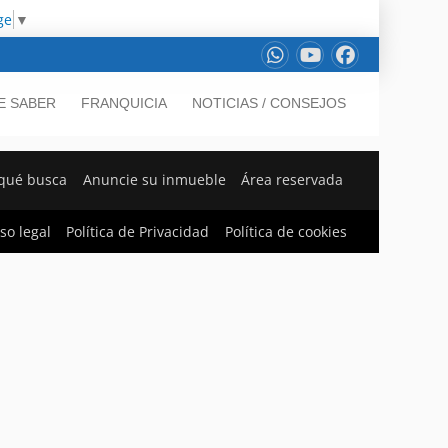
ge
▼
E SABER
FRANQUICIA
NOTICIAS / CONSEJOS
qué busca
Anuncie su inmueble
Área reservada
so legal
Política de Privacidad
Política de cookies