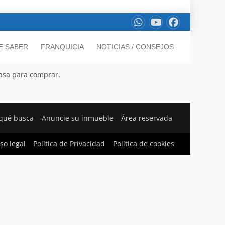
E SABER
FRANQUICIA
NOTICIAS / CONSEJOS
asa para comprar.
qué busca
Anuncie su inmueble
Área reservada
so legal
Política de Privacidad
Política de cookies