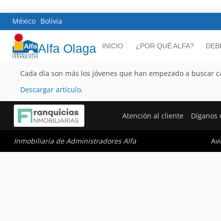
México
Bolivia
Alfa Olaga
INICIO
¿POR QUÉ ALFA?
DEB
Cada día son más los jóvenes que han empezado a buscar c
Descargar artículo
.
Atención al cliente
Díganos 
Avi
Inmobiliaria de Administradores Alfa