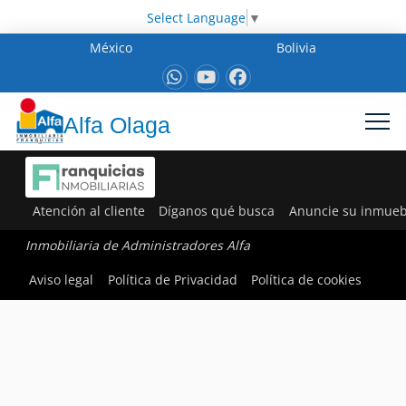
Select Language
▼
México
Bolivia
Alfa Olaga
Atención al cliente
Díganos qué busca
Anuncie su inmueb
Inmobiliaria de Administradores Alfa
Aviso legal
Política de Privacidad
Política de cookies