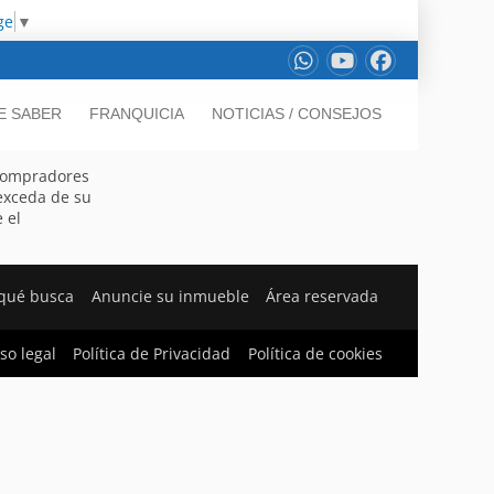
ge
▼
E SABER
FRANQUICIA
NOTICIAS / CONSEJOS
s compradores
exceda de su
 el
qué busca
Anuncie su inmueble
Área reservada
so legal
Política de Privacidad
Política de cookies