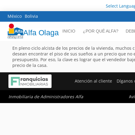
Select Langua
México
Bolivia
Alfa Olaga
INICIO
¿POR QUÉ ALFA?
DEB
En pleno ciclo alcista de los precios de la vivienda, mucho
desean encontrar el piso de sus sueños a un precio que no 
presupuesto. Por eso, la clave es lograr que el vendedor baje
precio de la casa.
Atención al cliente
Díganos 
Avi
Inmobiliaria de Administradores Alfa