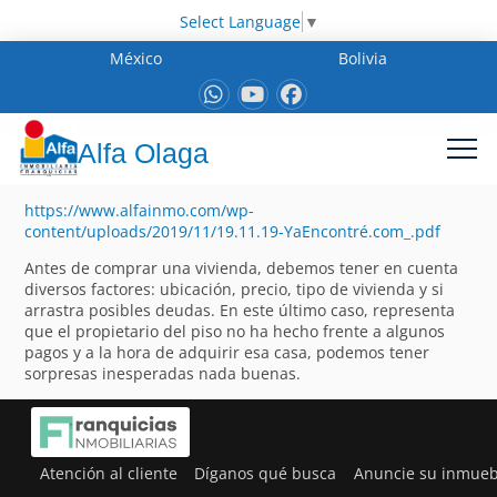
Select Language
▼
México
Bolivia
Alfa Olaga
https://www.alfainmo.com/wp-
content/uploads/2019/11/19.11.19-YaEncontré.com_.pdf
Antes de comprar una vivienda, debemos tener en cuenta
diversos factores: ubicación, precio, tipo de vivienda y si
arrastra posibles deudas. En este último caso, representa
que el propietario del piso no ha hecho frente a algunos
pagos y a la hora de adquirir esa casa, podemos tener
sorpresas inesperadas nada buenas.
Atención al cliente
Díganos qué busca
Anuncie su inmueb