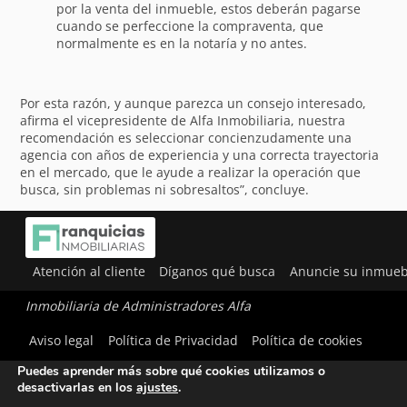
por la venta del inmueble, estos deberán pagarse
cuando se perfeccione la compraventa, que
normalmente es en la notaría y no antes.
Por esta razón, y aunque parezca un consejo interesado,
afirma el vicepresidente de Alfa Inmobiliaria, nuestra
recomendación es seleccionar concienzudamente una
agencia con años de experiencia y una correcta trayectoria
en el mercado, que le ayude a realizar la operación que
busca, sin problemas ni sobresaltos”, concluye.
Atención al cliente
Díganos qué busca
Anuncie su inmueb
Inmobiliaria de Administradores Alfa
Utilizamos cookies para ofrecerte la mejor experiencia en
Aviso legal
Política de Privacidad
Política de cookies
nuestra web.
Puedes aprender más sobre qué cookies utilizamos o
desactivarlas en los
ajustes
.