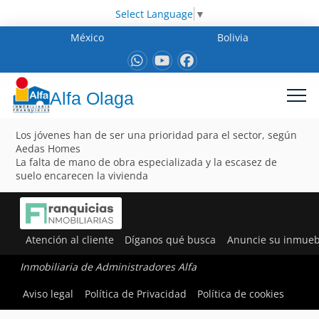
Select Language
▼
México
Bolivia
Alfa Olaga
Los jóvenes han de ser una prioridad para el sector, según
Aedas Homes
La falta de mano de obra especializada y la escasez de
suelo encarecen la vivienda
Atención al cliente
Díganos qué busca
Anuncie su inmueb
Inmobiliaria de Administradores Alfa
Aviso legal
Política de Privacidad
Política de cookies