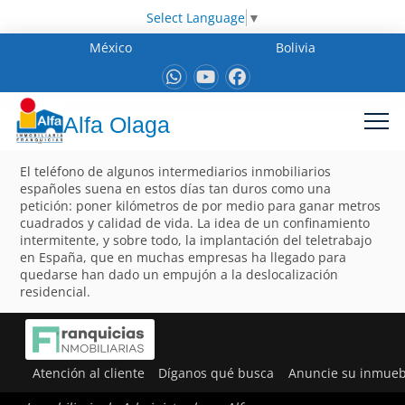
Select Language
▼
México
Bolivia
Alfa Olaga
El teléfono de algunos intermediarios inmobiliarios
españoles suena en estos días tan duros como una
petición: poner kilómetros de por medio para ganar metros
cuadrados y calidad de vida. La idea de un confinamiento
intermitente, y sobre todo, la implantación del teletrabajo
en España, que en muchas empresas ha llegado para
quedarse han dado un empujón a la deslocalización
residencial.
Atención al cliente
Díganos qué busca
Anuncie su inmueb