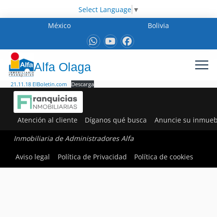
Select Language
▼
México
Bolivia
Alfa Olaga
21.11.18 ElBoletin.com
Descarga
Atención al cliente
Díganos qué busca
Anuncie su inmueb
Inmobiliaria de Administradores Alfa
Aviso legal
Política de Privacidad
Política de cookies