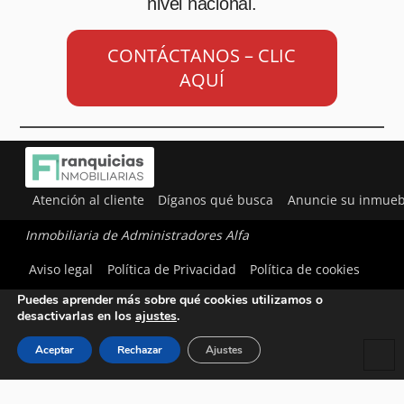
nivel nacional.
CONTÁCTANOS – CLIC
AQUÍ
Atención al cliente
Díganos qué busca
Anuncie su inmueb
Inmobiliaria de Administradores Alfa
Utilizamos cookies para ofrecerte la mejor experiencia en
Aviso legal
Política de Privacidad
Política de cookies
nuestra web.
Puedes aprender más sobre qué cookies utilizamos o
desactivarlas en los
ajustes
.
Aceptar
Rechazar
Ajustes