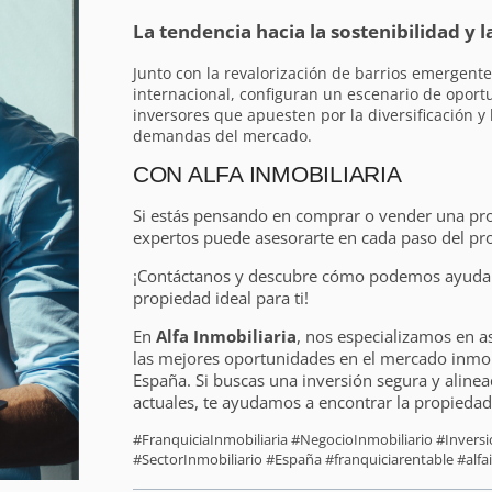
La tendencia hacia la sostenibilidad y l
Junto con la revalorización de barrios emergent
internacional, configuran un escenario de oport
inversores que apuesten por la diversificación y
demandas del mercado.
CON ALFA INMOBILIARIA
Si estás pensando en comprar o vender una pr
expertos puede asesorarte en cada paso del pr
¡Contáctanos y descubre cómo podemos ayudart
propiedad ideal para ti!
En
Alfa Inmobiliaria
, nos especializamos en a
las mejores oportunidades en el mercado inmobi
España. Si buscas una inversión segura y alinea
actuales, te ayudamos a encontrar la propiedad 
#FranquiciaInmobiliaria #NegocioInmobiliario #Inver
#SectorInmobiliario #España #franquiciarentable #alfai