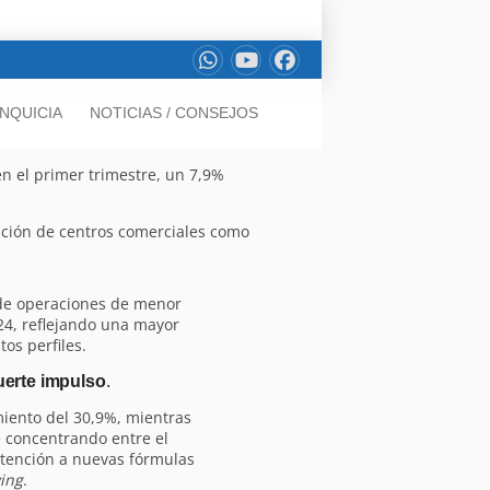
NQUICIA
NOTICIAS / CONSEJOS
n el primer trimestre, un 7,9%
sición de centros comerciales como
de operaciones de menor
24, reflejando una mayor
tos perfiles.
uerte impulso
.
miento del 30,9%, mientras
ue concentrando entre el
 atención a nuevas fórmulas
ving
.