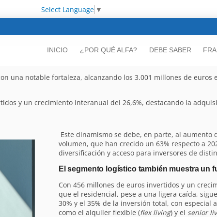
Select Language
▼
INICIO
¿POR QUÉ ALFA?
DEBE SABER
FRA
n una notable fortaleza, alcanzando los 3.001 millones de euros e
vertidos y un crecimiento interanual del 26,6%, destacando la adqui
Este dinamismo se debe, en parte, al aumento 
volumen, que han crecido un 63% respecto a 20
diversificación y acceso para inversores de distin
El segmento logístico también muestra un f
Con 456 millones de euros invertidos y un creci
que el residencial, pese a una ligera caída, sig
30% y el 35% de la inversión total, con especial
como el alquiler flexible (
flex living
) y el
senior li