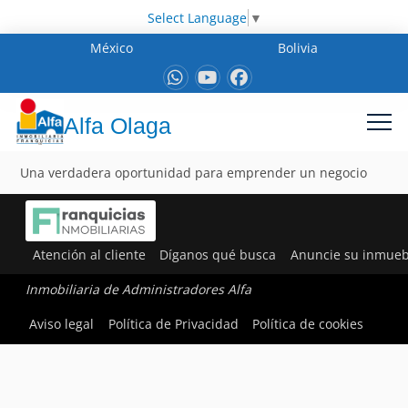
Select Language
▼
México
Bolivia
Alfa Olaga
Una verdadera oportunidad para emprender un negocio
Atención al cliente
Díganos qué busca
Anuncie su inmueb
Inmobiliaria de Administradores Alfa
Aviso legal
Política de Privacidad
Política de cookies