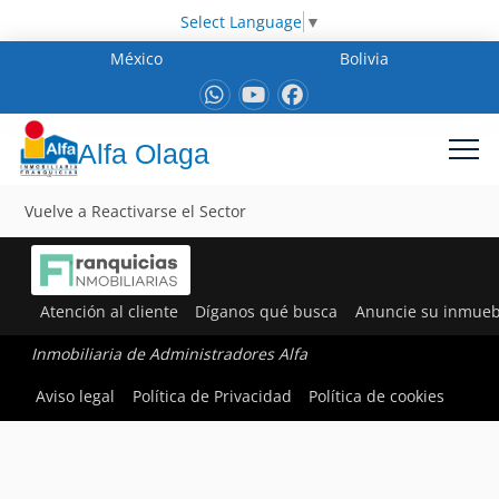
Select Language
▼
México
Bolivia
Alfa Olaga
Vuelve a Reactivarse el Sector
Atención al cliente
Díganos qué busca
Anuncie su inmueb
Inmobiliaria de Administradores Alfa
Aviso legal
Política de Privacidad
Política de cookies