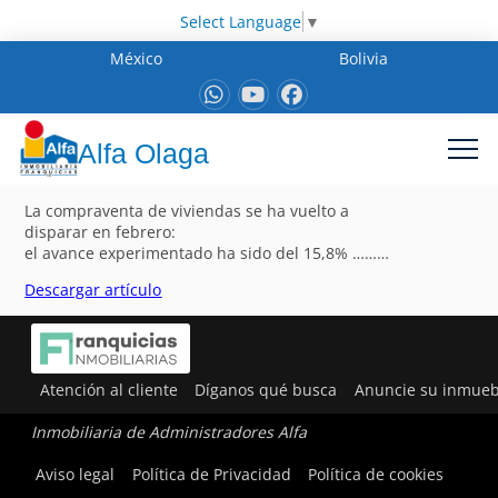
Select Language
▼
México
Bolivia
Alfa Olaga
La compraventa de viviendas se ha vuelto a
disparar en febrero:
el avance experimentado ha sido del 15,8% ………
Descargar artículo
Atención al cliente
Díganos qué busca
Anuncie su inmueb
Inmobiliaria de Administradores Alfa
Aviso legal
Política de Privacidad
Política de cookies