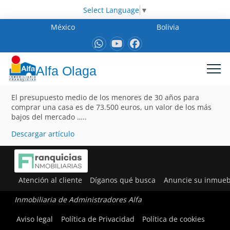
Select Language
▼
México
Bolivia
Alfa Olaga
El presupuesto medio de los menores de 30 años para
comprar una casa es de 73.500 euros, un valor de los más
bajos del mercado …..
Descargar artículo
Atención al cliente
Díganos qué busca
Anuncie su inmueb
Inmobiliaria de Administradores Alfa
Aviso legal
Política de Privacidad
Política de cookies