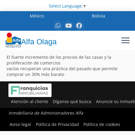
Select Language
▼
México
Bolivia
Alfa Olaga
El fuerte incremento de los precios de las casas y la
proliferación de comercios
vacíos recuperan una práctica del pasado que permite
comprar un 30% más barato
Atención al cliente
Díganos qué busca
Anuncie su inmueb
Inmobiliaria de Administradores Alfa
Aviso legal
Política de Privacidad
Política de cookies