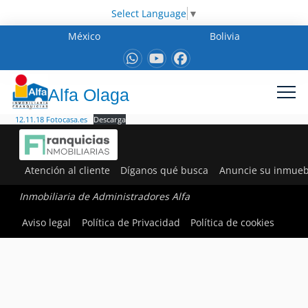
Select Language
▼
México
Bolivia
Alfa Olaga
12.11.18 Fotocasa.es
Descarga
Atención al cliente
Díganos qué busca
Anuncie su inmueb
Inmobiliaria de Administradores Alfa
Aviso legal
Política de Privacidad
Política de cookies