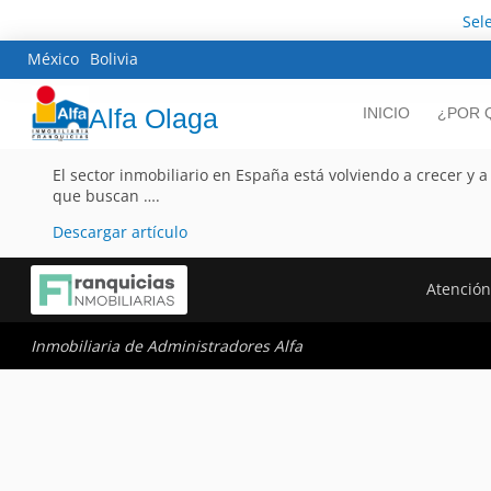
Sel
México
Bolivia
Alfa Olaga
INICIO
¿POR 
El sector inmobiliario en España está volviendo a crecer y
que buscan ….
Descargar artículo
Atención
Inmobiliaria de Administradores Alfa