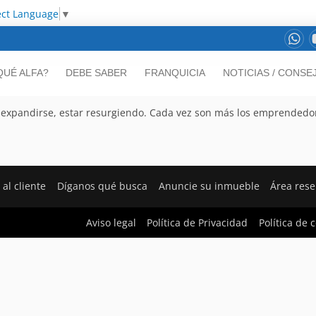
ect Language
▼
QUÉ ALFA?
DEBE SABER
FRANQUICIA
NOTICIAS / CONSE
 a expandirse, estar resurgiendo. Cada vez son más los emprendedo
 al cliente
Díganos qué busca
Anuncie su inmueble
Área res
Aviso legal
Política de Privacidad
Política de 