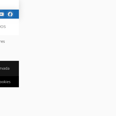
JOS
res
ervada
cookies