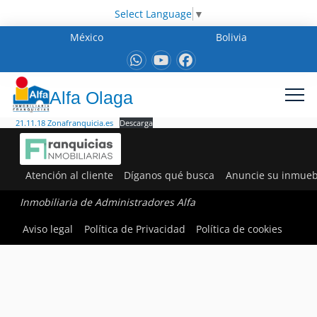
Select Language
▼
México
Bolivia
Alfa Olaga
21.11.18 Zonafranquicia.es
Descarga
Atención al cliente
Díganos qué busca
Anuncie su inmueb
Inmobiliaria de Administradores Alfa
Aviso legal
Política de Privacidad
Política de cookies